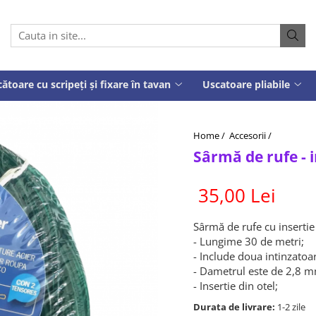
ătoare cu scripeți și fixare în tavan
Uscatoare pliabile
Home /
Accesorii /
Sârmă de rufe - 
35,00 Lei
Sârmă de rufe cu insertie
- Lungime 30 de metri;
- Include doua intinzatoa
- Dametrul este de 2,8 
- Insertie din otel;
Durata de livrare:
1-2 zile