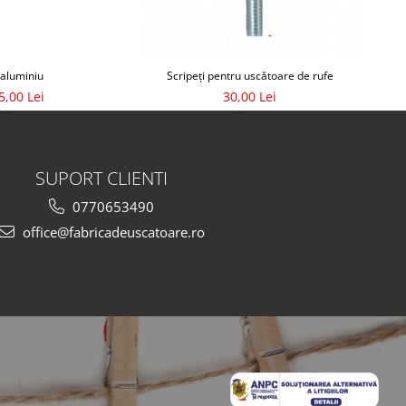
 aluminiu
Scripeți pentru uscătoare de rufe
5,00 Lei
30,00 Lei
SUPORT CLIENTI
0770653490
office@fabricadeuscatoare.ro