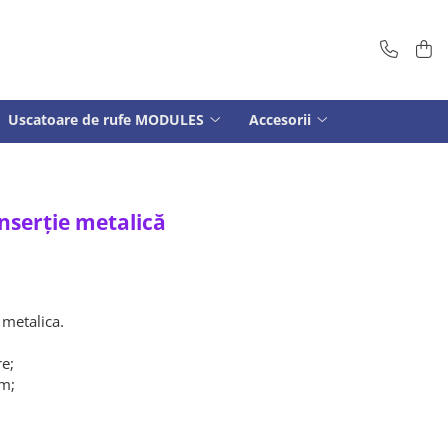
Uscatoare de rufe MODULES
Accesorii
inserție metalică
 metalica.
re;
mm;