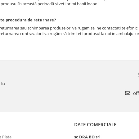
produsul în această perioadă şi veţi primi banii înapoi.
ste procedura de returnare?
returnarea sau schimbarea produselor va rugam sa ne contactati telefonic l
eturnarea contravalorii va rugăm să trimiteţi produsul la noi în ambalajul or
dia
off
DATE COMERCIALE
 Plata
sc DRA BO srl