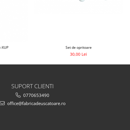
Set de opritoare
S-XUP
30,00 Lei
SUPORT CLIENTI
0770653490
office@fabricadeuscatoare.ro