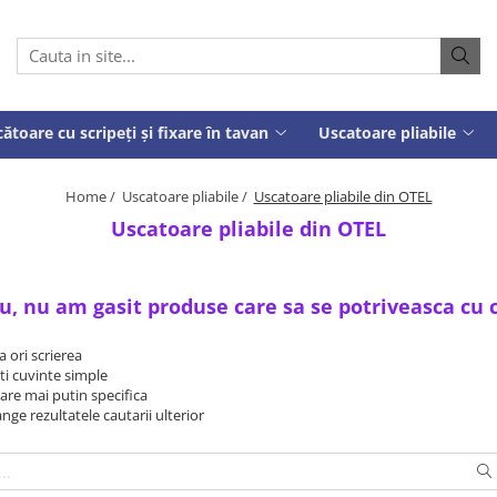
ătoare cu scripeți și fixare în tavan
Uscatoare pliabile
Home /
Uscatoare pliabile /
Uscatoare pliabile din OTEL
Uscatoare pliabile din OTEL
u, nu am gasit produse care sa se potriveasca cu 
a ori scrierea
ti cuvinte simple
tare mai putin specifica
ange rezultatele cautarii ulterior