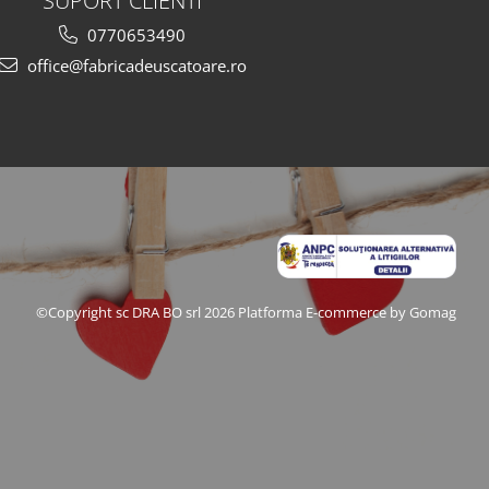
SUPORT CLIENTI
0770653490
office@fabricadeuscatoare.ro
©Copyright sc DRA BO srl 2026
Platforma E-commerce by Gomag