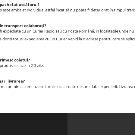
pachetat uscătorul?
 este ambalat individual astfel încat să nu poată fi deteriorat în timpul tran
de transport colaboraţi?
 fi expediate cu un Curier Rapid sau cu Poşta Română, in localitatile unde nu 
re doriti totusi expedierea cu un Curier Rapid la o adresa pentru care se apli
primesc coletul?
produs se face in 2-3 zile.
ari livrarea?
ma primirea comenzii se furnizeaza si date despre data expedierii. Livrarea c