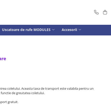
Uscatoare de rufe MODULES
Accesorii
are
imirea coletului. Aceasta taxa de transport este valabila pentru un
unctie de greutatea coletului.
port gratuit.