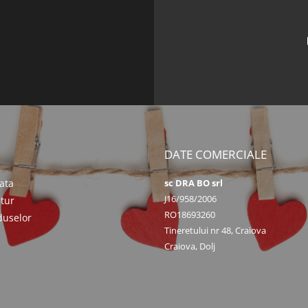
DATE COMERCIALE
ata
sc DRA BO srl
J16/958/2006
etur
RO18693260
duselor
Tineretului nr 48, Craiova
Craiova, Dolj