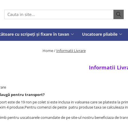
ătoare cu scripeți și fixare în tavan
Uscatoare pliabile
Home /
Informatii Livrare
Informatii Livr
rare
adaugă pentru transport?
ort este de 19 ron pe colet si este inclusa in valoarea care se plateste la pr
m 4 produse.Pentru comenzi de peste patru produse taxa se calculeaza in f
himb pentru uscatoarele comandate de pe site-ul nostru beneficiaza de trans