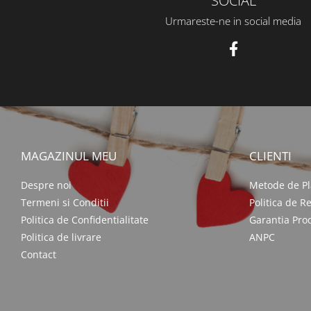
SOCIAL
Urmareste-ne in social media
MAGAZINUL MEU
CLIENTI
Despre noi
Metode de Pl
Termeni si Conditii
Politica de R
Politica de Confidentialitate
Garantia Pro
Politica de livrare
ANPC
Contact