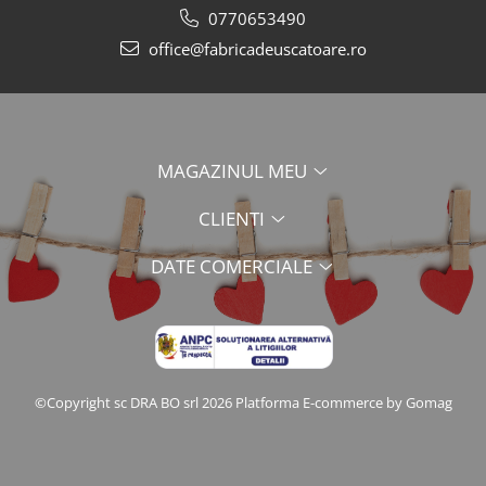
0770653490
office@fabricadeuscatoare.ro
MAGAZINUL MEU
CLIENTI
DATE COMERCIALE
©Copyright sc DRA BO srl 2026
Platforma E-commerce by Gomag